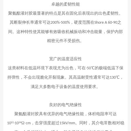
卓越的柔韧性能
聚氨酯灌封胶最显著的特点是其在固化后表现出的出色柔韧性。
其断裂伸长率通常可达
，硬度范围在
之
200%-500%
Shore A 60-90
间。这种特性使其能够有效吸收机械振动和冲击能量，保护内部
精密元件不受损伤。
宽广的温度适应性
这类材料在低温环境下表现尤为出色，可在
℃的极端低温下保
-50
持弹性，不会出现脆化开裂现象。其高温耐受性通常可达
℃，
130
满足大多数电子设备的温度使用要求。
良好的电气绝缘性
聚氨酯灌封胶具有优异的电气绝缘性能，体积电阻率可达
¹²
¹⁴Ω·
，击穿强度超过
。同时，其介电常数相对稳
10
-10
cm
15kV/mm