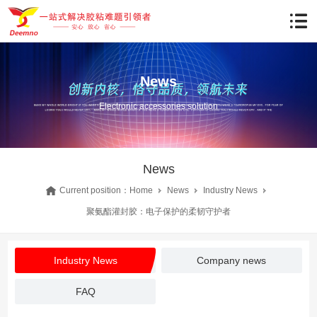
News
Electronic accessories solution
News
Current position：
Home
News
Industry News
聚氨酯灌封胶：电子保护的柔韧守护者
Industry News
Company news
FAQ