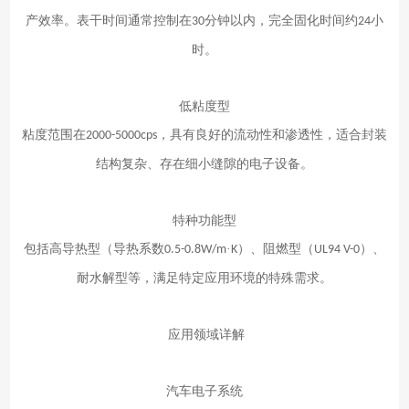
产效率。表干时间通常控制在
分钟以内，完全固化时间约
小
30
24
时。
低粘度型
粘度范围在
，具有良好的流动性和渗透性，适合封装
2000-5000cps
结构复杂、存在细小缝隙的电子设备。
特种功能型
包括高导热型（导热系数
·
）、阻燃型（
）、
0.5-0.8W/m
K
UL94 V-0
耐水解型等，满足特定应用环境的特殊需求。
应用领域详解
汽车电子系统