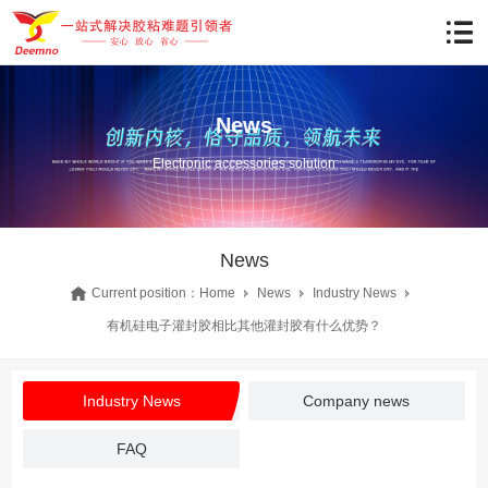
News
Electronic accessories solution
News
Current position：
Home
News
Industry News
有机硅电子灌封胶相比其他灌封胶有什么优势？
Industry News
Company news
FAQ