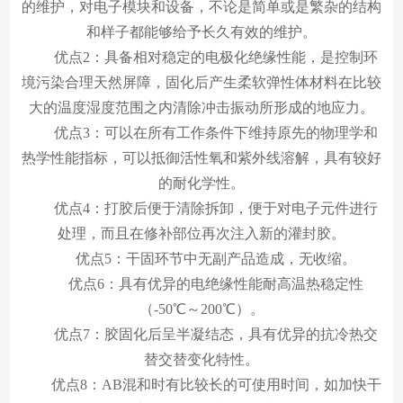
的维护，对电子模块和设备，不论是简单或是繁杂的结构
和样子都能够给予长久有效的维护。
优点2：具备相对稳定的电极化绝缘性能，是控制环
境污染合理天然屏障，固化后产生柔软弹性体材料在比较
大的温度湿度范围之内清除冲击振动所形成的地应力。
优点3：可以在所有工作条件下维持原先的物理学和
热学性能指标，可以抵御活性氧和紫外线溶解，具有较好
的耐化学性。
优点4：打胶后便于清除拆卸，便于对电子元件进行
处理，而且在修补部位再次注入新的灌封胶。
优点5：干固环节中无副产品造成，无收缩。
优点6：具有优异的电绝缘性能耐高温热稳定性
（-50℃～200℃）。
优点7：胶固化后呈半凝结态，具有优异的抗冷热交
替交替变化特性。
优点8：AB混和时有比较长的可使用时间，如加快干