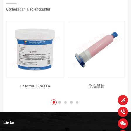
Corners can also encounter
Thermal Grease
导热凝胶
Links