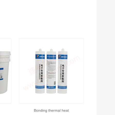
Bonding thermal heat
Elect