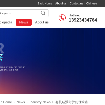
Back Home
|
About us
|
Contact us
|
Chinese
Hotline:
13923434764
clopedia
News
About us
R
n：
Home
News
Industry News
有机硅灌封胶的优缺点