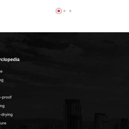
clopedia
se
ng
-proof
ing
-drying
ture