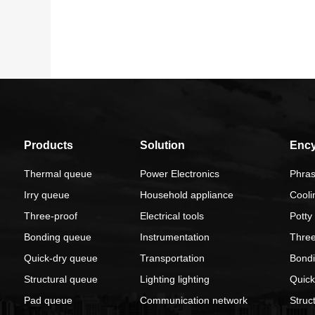
Products
Solution
Ency
Thermal queue
Power Electronics
Phra
Irry queue
Household appliance
Cooli
Three-proof
Electrical tools
Potty
Bonding queue
Instrumentation
Three
Quick-dry queue
Transportation
Bond
Structural queue
Lighting lighting
Quick
Pad queue
Communication network
Struc