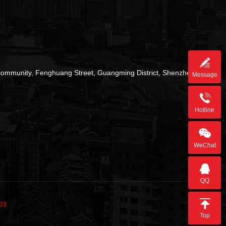
 community, Fenghuang Street, Guangming District, Shenzhen City
Message
Hotline
WeChat
QQ
03
Top