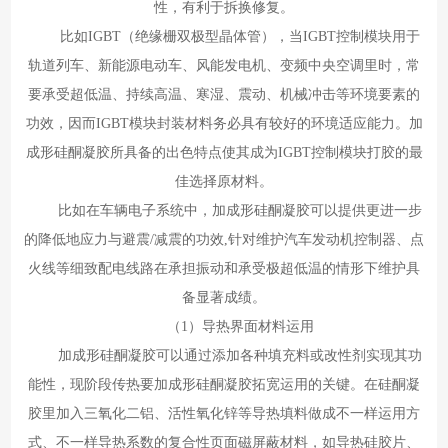
性，有利于拆换修复。
比如IGBT（绝缘栅双极型晶体管），当IGBT控制模块用于
轨道列车、新能源电动车、风能发电机、变频中央空调里时，常
要承受超低温、持续高温、寒湿、震动、机械冲击等环境要素的
功效，因而IGBT模块封装材料务必具有较好的环境适应能力。加
成形硅酮凝胶所具备的出色特点使其成为IGBT控制模块打胶的最
佳选择原材料。
比如在车辆电子系统中，加成形硅酮凝胶可以提供更进一步
的降低地应力与避震/减震的功效,针对维护汽车发动机控制器、点
火线等细致配电线路在承担振动和承受极超低温的情形下维护具
备显著成绩。
（1）导热界面材料运用
加成形硅酮凝胶可以通过添加各种填充料或改性剂实现其功
能性，现阶段传热要加成形硅酮凝胶拓宽运用的关键。在硅酮凝
胶里加入三氧化二铝、活性氧化锌等导热填料做成不一样运用方
式、不一样导热系数的复合性页面磁屏蔽材料，如导热硅胶片、