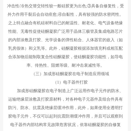
冲击性/冷热交替交转性较一般硅胶更为出色;③具备自修复性，受
外力作用干裂后会自动痊愈;④自黏性，具有较强的防水密闭性。
之上特点融合有机硅材料自已的耐温性、耐老化、电气设备绝缘
性能、无毒性促使硅酮凝胶广泛用于晶体三极管及集成电路芯片
的内部涂敷及打胶、光学设备的弹性粘合、人体器官的嵌入（如
乳房假体）和义乳等。此外，硅酮凝胶根据添加填充料或相互配
合添加物后能制取复合性硅酮凝胶，使硅酮凝胶功能性，如导电
率、传热性、阻燃等级、耐冲击衰减性等。
（三）加成形硅酮凝胶在电子制造应用领域
（1）电子器件打胶
加成形硅酮凝胶在电子制造上广泛运用作电子元件的防水、
运输绝缘层涂敷及打胶原材料，对各种电子元器件及组合件具有
防污、防水、抗震及绝缘层缓冲作用，此外，如果使用全透明打
胶电子元件，不仅可以起到抗震防潮缓冲作用，并且可以观察到
电子器件内部结构常见故障危害状况，依靠硅酮凝胶的自修复