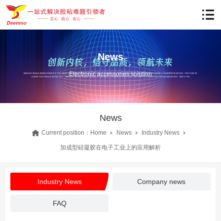
News
Electronic accessories solution
News
Current position：
Home
News
Industry News
加成型硅凝胶在电子工业上的应用解析
Industry News
Company news
FAQ