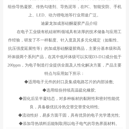
组份导热凝胶、传热勾缝剂、导热泥等，在PC、智能安防、手机
上、LED、动力锂电池等行业用途广泛。
迪蒙龙加成形硅酮凝胶产品介绍
在电子工业级有机硅材料领域具有浓厚的技术储备与应用工
作经验，研发了不一样黏度、针入度及其多元化规定（如黏性、
抗压强度延展性等）的加成形硅酮凝胶商品，主要分基本级和高
环体级两个系列产品，在其中低环体级可以实现D3-D12成分低于
200ppm，为电子制造行业提供全面及人性化解决方案，产品主要
特点与应用如下所示：
◆适用电子元件的封口及集成电路芯片的内部涂敷;
◆选用组份持续高温硫化橡胶;
◆固化后呈半凝结态，对多种板材的黏附性和密封性能优
良，具备极优抗冷热交替交替变化特性;
◆流动性好，易多方面干固，具有优异的电子光学透光性;
◆添加导热填料后能制取用以电子电气的导热界面材料。