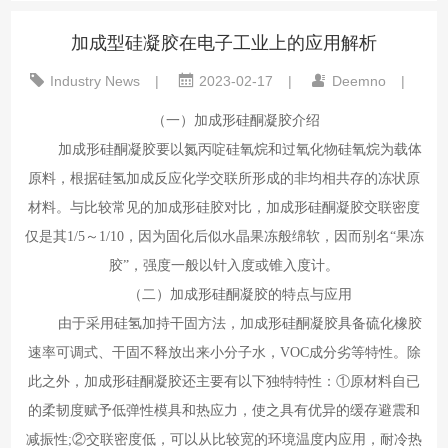
加成型硅凝胶在电子工业上的应用解析
Industry News
|
2023-02-17
|
Deemno
|
（一）加成形硅酮凝胶介绍
加成形硅酮凝胶要以氮丙啶硅氧烷和过氧化物硅氧烷为载体
原料，根据硅氢加成反应化学交联所形成的非均相共存的冻状原
材料。与比较常见的加成形硅胶对比，加成形硅酮凝胶交联密度
仅是其1/5～1/10，因为固化后似水晶果冻般绵软，因而别名“果冻
胶”，强度一般以针入度或锥入度计。
（二）加成形硅酮凝胶的特点与应用
由于采用硅氢加持干固方法，加成形硅酮凝胶具备硫化橡胶
速率可调式、干固不释放出来小分子水，VOC成分劣等特性。除
此之外，加成形硅酮凝胶还主要有以下独特特性：①原材料自已
的柔韧度赋予低弹性模具和热应力，使之具有优异的缓存避震和
减振性;②交联密度低，可以从比较宽的环境温度内应用，耐冷热