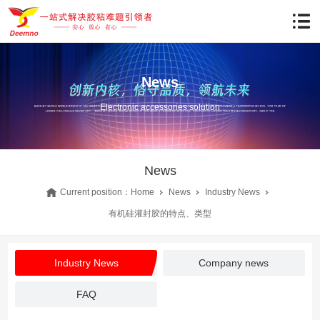
News
Electronic accessories solution
News
Current position：
Home
News
Industry News
有机硅灌封胶的特点、类型
Industry News
Company news
FAQ