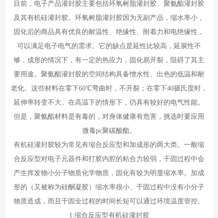
目前，电子产品灌封胶主要包括环氧树脂灌封胶、聚氨酯灌封胶
及其有机硅灌封胶。环氧树脂灌封胶因为无副产品，缩水率小，
固化后的商品具有优良的耐温性、绝缘性、附着力和电绝缘性，
可以满足电子电气的需求。它的缺点是延性比较高，延展性不
够，成形的情况下，有一定的热应力，固化易开裂，阻碍了其主
要用途。聚氨酯灌封胶的空间结构具备憎水性、出色的低温和耐
老化。这些材料在零下60℃弯曲时，不开裂；在零下40摄氏度时，
延伸率转变不大。在高温下的情形下，仍具有较好的电气性能。
但是，聚氨酯材料是有毒的，对身体健康有危害，挑选时要应用
微毒pc聚碳酸酯。
有机硅灌封胶较为常见有缩合反应型和加成形的两大类。一般缩
合反应型对电子元器件和打胶内腔的粘合力较弱，干固过程中会
产生挥发物小分子物质化学物质，固化有较为明显缩水率。加成
形的（又被称为硅酮凝胶）缩水率很小、干固过程中没有小分子
物质造成，而且干固全过程的时间长短可以通过环境温度管控。
1.缩合反应型有机硅灌封胶