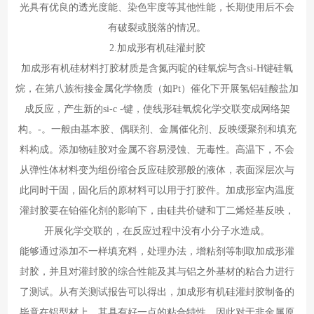
光具有优良的透光度能、染色牢度等其他性能，长期使用后不会
有破裂或脱落的情况。
2.加成形有机硅灌封胶
加成形有机硅材料打胶材质是含氮丙啶的硅氧烷与含si-H键硅氧
烷，在第八族衔接金属化学物质（如Pt）催化下开展氢铝硅酸盐加
成反应，产生新的si-c -键，使线形硅氧烷化学交联变成网络架
构。-。一般由基本胶、偶联剂、金属催化剂、反映缓聚剂和填充
料构成。添加物硅胶对金属不容易浸蚀、无毒性。高温下，不会
从弹性体材料变为组份缩合反应硅胶那般的液体，表面深层次与
此同时干固，固化后的原材料可以用于打胶件。加成形室内温度
灌封胶要在铂催化剂的影响下，由硅共价键和丁二烯烃基反映，
开展化学交联的，在反应过程中没有小分子水造成。
能够通过添加不一样填充料，处理办法，增粘剂等制取加成形灌
封胶，并且对灌封胶的综合性能及其与铝之外基材的粘合力进行
了测试。从有关测试报告可以得出，加成形有机硅灌封胶制备的
毕竟在铝型材上，其具有好一点的粘合特性，因此对于非金属原