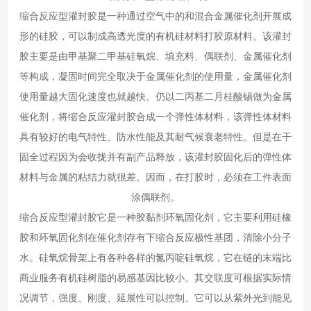
缩合反应型灌封胶是一种通过空气中的和混合金属催化剂开展成
形的硅胶，可以制成高透光度的有机硅材料打胶原材料。该灌封
胶主要是由甲基聚二甲基硅氧烷、填充料、偶联剂、金属催化剂
等构成，凝固时间完全取决于金属催化剂的使用量，金属催化剂
使用量越大固化速度也就越快。仍以二丙基二月桂酸锡做为金属
催化剂，将缩合反应灌封胶合成一个弹性体材料，该弹性体材料
具有较好的电气特性、防水性能及其耐气候衰老特性。但是在干
固全过程因为会收拢并有副产品释放，该灌封胶固化后的弹性体
材料与金属的粘结力就很差。因而，在打胶时，必须在工件表面
涂偶联剂。
缩合反应型灌封胶它是一种胶黏剂环氧固化剂，它主要利用硅橡
胶和环氧固化剂在催化剂存有下缩合反应极性基团，清除小分子
水。硅氧烷骨架上有各种各样的氮丙啶硅氧烷，它在链的末端比
商业服务有机硅树脂的易感基因比较小。其交联度可根据实际情
况调节，强度、刚度、延展性可以控制。它可以从紫外光到能见