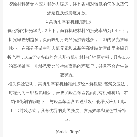
胶原材料遭受内应力和外力破坏，还具备相对较低的气体水蒸气
渗透性及线膨胀系数。
4.高折射率有机硅灌封胶
氮化镓的折光率为2.2上下，而有机硅材料的折光率约为1.4上下，
折光率差别越多，页面映射月亮的光损害越多，LED的发光效率
越小。在高分子链中引入硫元素和苯基等高线映射官能团来提升
折光率，Kim等制备出的含苯基有机硅材料价键原材料，具备1.56
的高折射率，能够承受比较持续高温的环境里，并且不会产生黄
变状况。
相关实验证明，高折射率有机硅灌封胶经水解反应-缩聚反应法，
封端剂为三甲基氯硅烷，合成了羟基苯基氮丙啶有机硅树脂，在
铂催化剂的影响下，与羟基苯基含氢硅油发生化学反应后用以
LED封装形式，具有优异的光照强度、发光效率和显色性等特
点。
[Article Tags]: