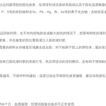
法达到最理想的固化效果，应用溶剂清洗基材表面或以高于固化温度略微
P、S等的有机物和含Sn、Pb、Hg、Bi、As等的离子化合物；含炔烃
产品回收利用。在不对内部电路造成极大损伤的情况下，想要将刚性的灌
更换，并在修复的部位重新灌注入新的灌封胶。
需要的材料从待修复区域撕去或去除。对于粘附于部上的弹性体，最好采
纸将已固化灌封胶的表面打毛，然后用适当的溶剂擦拭。这有助于增强粘
温度越高，可操作时间越短；温度过低会导致固化速度偏慢，建议加热固化
期为6个月，如遇逾期，经测试检验合格后可正常使用。