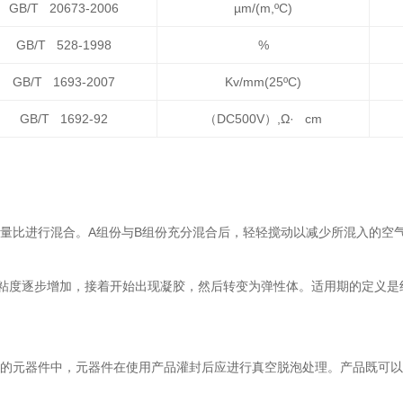
GB/T 20673-2006
µm/(m,ºC)
GB/T 528-1998
%
GB/T 1693-2007
Kv/mm(25ºC)
GB/T 1692-92
（DC500V）,Ω· cm
重量比进行混合。A组份与B组份充分混合后，轻轻搅动以减少所混入的空
粘度逐步增加，接着开始出现凝胶，然后转变为弹性体。适用期的定义是
化的元器件中，元器件在使用产品灌封后应进行真空脱泡处理。产品既可以