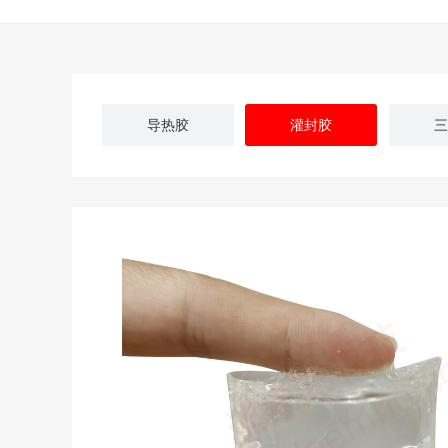
导热胶
灌封胶
三