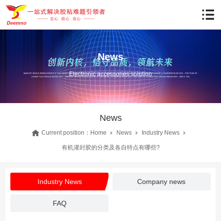
News
Electronic accessories solution
News
Current position：
Home
News
Industry News
有机灌封胶的分类及各自特点有哪些?
Industry News
Company news
FAQ