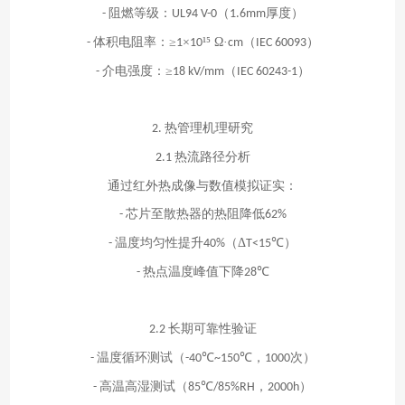
阻燃等级：
（
厚度）
-
UL94 V-0
1.6mm
体积电阻率：≥
×
¹⁵ Ω·
（
）
-
1
10
cm
IEC 60093
介电强度：≥
（
）
-
18 kV/mm
IEC 60243-1
热管理机理研究
2.
热流路径分析
2.1
通过红外热成像与数值模拟证实：
芯片至散热器的热阻降低
-
62%
温度均匀性提升
（Δ
℃）
-
40%
T<15
热点温度峰值下降
℃
-
28
长期可靠性验证
2.2
温度循环测试（
℃
℃，
次）
-
-40
~150
1000
高温高湿测试（
℃
，
）
-
85
/85%RH
2000h