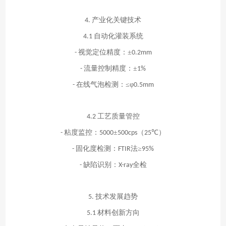
产业化关键技术
4.
自动化灌装系统
4.1
视觉定位精度：±
-
0.2mm
流量控制精度：±
-
1%
在线气泡检测：≤φ
-
0.5mm
工艺质量管控
4.2
粘度监控：
±
（
℃）
-
5000
500cps
25
固化度检测：
法≥
-
FTIR
95%
缺陷识别：
全检
-
X-ray
技术发展趋势
5.
材料创新方向
5.1