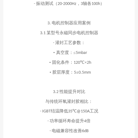
振动测试（
，
轴各
）
-
20-2000Hz
3
100h
电机控制器应用案例
3.
某型号永磁同步电机控制器
3.1
灌封工艺参数：
-
• 真空度：≤
5mbar
• 固化条件：
℃×
120
2h
• 胶层厚度：
±
5
0.5mm
性能提升对比
3.2
与传统环氧灌封胶相比：
结温降低
℃
工况
- IGBT
35
@150A
功率循环寿命提升
倍
-
4
电磁兼容性改善
-
6dB