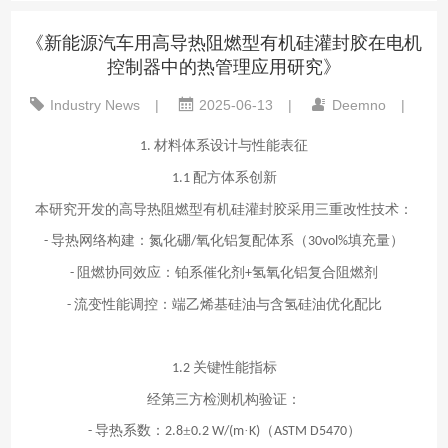
《新能源汽车用高导热阻燃型有机硅灌封胶在电机
控制器中的热管理应用研究》
Industry News
|
2025-06-13
|
Deemno
|
材料体系设计与性能表征
1.
配方体系创新
1.1
本研究开发的高导热阻燃型有机硅灌封胶
采用三重改性技术：
导热网络构建：氮化硼
氧化铝复配体系（
填充量）
-
/
30vol%
阻燃协同效应：铂系催化剂
氢氧化铝复合阻燃剂
-
+
流变性能调控：端乙烯基硅油与含氢硅油优化配比
-
关键性能指标
1.2
经第三方检测机构验证：
导热系数：
±
·
（
）
-
2.8
0.2 W/(m
K)
ASTM D5470