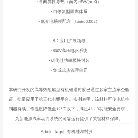
各向异性导热（面内≥
·
）
-
5W/(m
K)
自修复型阻燃体系
-
低介电损耗配方（
δ≤
）
-
tan
0.002
应用扩展领域
5.2
高压电驱系统
- 800V
碳化硅功率模块封装
-
集成式热管理单元
-
本研究开发的高导热阻燃型有机硅灌封胶已通过多家主流车企验
证，批量应用于第三代电驱平台。实测表明，该材料可使电机控
制器持续工作温度降低至
℃以下，满足
功能安全要求，
125
ASIL D
为新能源汽车动力系统的可靠运行提供了关键材料保障。
[Article Tags]:
有机硅灌封胶