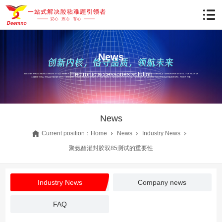
News
Electronic accessories solution
News
Current position：
Home
News
Industry News
聚氨酯灌封胶双85测试的重要性
Industry News
Company news
FAQ