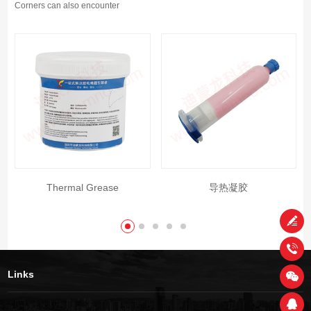
Corners can also encounter
Thermal Grease
导热凝胶
Links