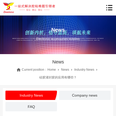
News
Electronic accessories solution
News
Current position：
Home
News
Industry News
硅胶灌封胶的应用有哪些？
Industry News
Company news
FAQ